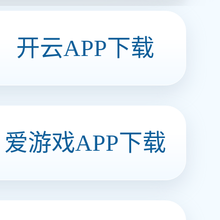
，不
即使用流量看高清直播也不会
不敷
卡，开云体育 在网络优化这块做
得不错。
【跨设备流畅】
据、
家里电视、手机、平板都试过，
齐，
同账号同步没问题，体验一致性
很高。
选