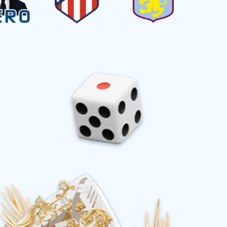
地支付系统，服务覆盖东南亚、欧美等区域，打造更
化体验。
支持
线，提供实时响应的技术支持与使用指导，保障平台
览
监控系统，持续追踪每场赛事数据、用户访问行
98%