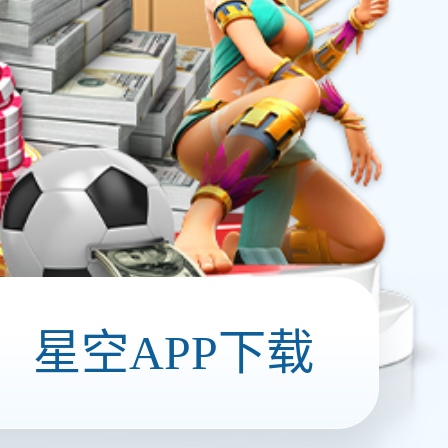
用户体验
开云体
注重界面逻辑与操作流畅性，为用
。
户带来轻松、自然的赛事互动感
受。
【不卡顿】