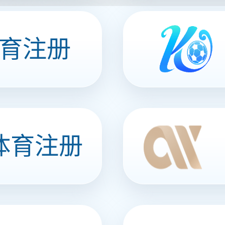
快两年，几乎没遇到系统崩
小问题问客服都能迅速解决
加载失败的情况，后台做得
推脱、不拖延，处理专业还
有信心继续用。
衍，给好评。
面清晰】
【功能全】
逻辑清楚，找比赛不绕路，
不只是直播和比分，球队数
也很人性化，第一次用就能
历史战绩、技术统计全都配
。
用起来顺手。
开云体育 App · 千万用户信赖之
4.9 星好评 · 200 万+ 次下载 · 极速、安全、好用