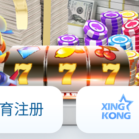
公平透明
科技创新
流程记录与公开追溯，确保每项
通过 AI 和智能算法赋能，
服务公开可信。
育 不断拓展平台技术边界
来自各方玩家的评价“弹”了出来
每条评论都对应一份信任，覆盖平台各个维度的真实体验。
统稳】
【客服快】