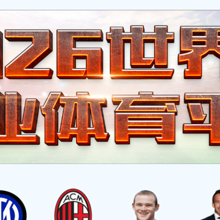
开云体育 是面向全球体育爱好
事直播与移动体验于一体的专业
定性与高可用性著称，持续为用
平台安全稳定
架构采用多节点部署
据完整性，支持多设
全球化运营体系