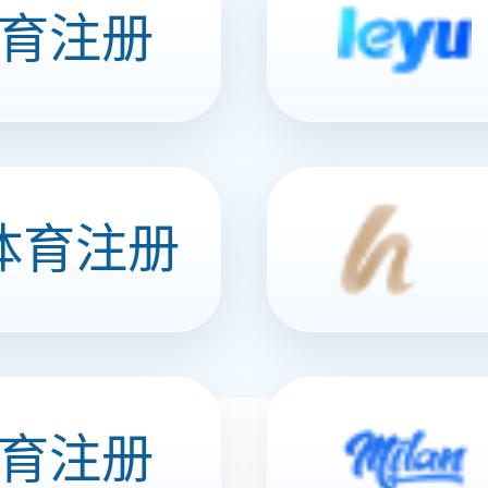
评分 4.9 / 5.0
已下载
2,340,000+
次
iOS 支持
Android 支持
网页版同步
流畅体验 · 秒级响应
，保障每一次操作记录与账户隐
从赛事直播到资讯查看，移动
超网页版本。
下载 App
网页版入口