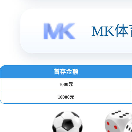
推荐网站
华体会官方网站