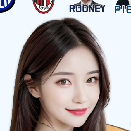
支持多语言界面及本
贴近用户需求的本地
7x24小时服务
专业客服团队全年在
使用无后顾之忧。
实时数据概
开云体育依托自主研发的实时
为及平台各环节运转状态。
全球赛事覆盖率